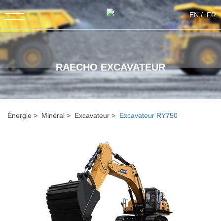
EN
FR
RAECHO EXCAVATEUR
Énergie
Minéral
Excavateur
Excavateur RY750